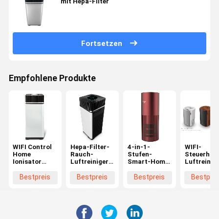
mit Hepa-Filter
Fortsetzen
Empfohlene Produkte
WIFI Control
Hepa-Filter-
4-in-1-
WIFI-
Home
Rauch-
Stufen-
Steuerhote
Ionisator
Luftreiniger
Smart-Home-
Luftreinige
Luftreiniger
WIFI-
Luftreiniger
Hepa-Filte
Hepa-Filter
Steuerung,
PM2.5 OEM
Rauch-
Bestpreis
Bestpreis
Bestpreis
Bestprei
für Rauch
Rauchreiniger-
750M3/H
Luftreinig
Raum-
CADR
Luftreiniger