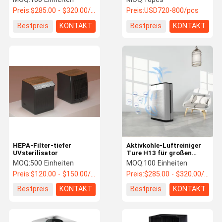
Preis:
$285.00 - $320.00/Units
Preis:
USD720-800/pcs
Bestpreis
KONTAKT
Bestpreis
KONTAKT
HEPA-Filter-tiefer
Aktivkohle-Luftreiniger
UVsterilisator
Ture H13 für großen
Hauptraum 538
MOQ:
500 Einheiten
MOQ:
100 Einheiten
Quadratfuß Abdeckungs-
Preis:
$120.00 - $150.00/Units
Preis:
$285.00 - $320.00/Units
Bestpreis
KONTAKT
Bestpreis
KONTAKT