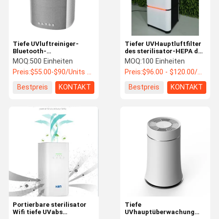
Tiefe UVluftreiniger-
Tiefer UVHauptluftfilter
Bluetooth-
des sterilisator-HEPA des
Tischplattenmusik des
Luftreiniger-220V
MOQ:
500 Einheiten
MOQ:
100 Einheiten
sterilisator-PM2.5
28X28X71cm
Preis:
$55.00-$90/Units >=500 Units
Preis:
$96.00 - $120.00/Units
lärmarm
Bestpreis
KONTAKT
Bestpreis
KONTAKT
Nach Hause
Produits
Über uns
Kontakt
Portierbare sterilisator
Tiefe
Wifi tiefe UVabs
UVhauptüberwachung
HEPA-Filter-Luftreiniger