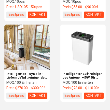
Materialien mit Keimer
des sterilisator-PM2.5
MOQ:
10pcs
MOQ:
10pcs
Kit Anion
UVC Hepa-Filter-
Preis:
USD105-150/pcs
Preis:
$55.00 - $90.00/Units
Luftreiniger
Hauptluftreiniger
Bestpreis
KONTAKT
Bestpreis
KONTAKT
Auto-Luftreiniger
UV-HEPA-Luftreiniger
Tischplattenluftreiniger
Boden-Stellungs-Luftreiniger
An der Wand befestigter Luftreiniger
Plasma-Luft-Sterilisator
Intelligentes Tuya 4 in 1
intelligenter Luftreiniger
tiefem UVluftreiniger des
des Anionen-45W für
Anionen-Luftreiniger
sterilisator-HEPA mit
mittlere Räume 258
MOQ:
100 Einheiten
MOQ:
100 Einheiten
Anionen-Sensor
Quadratfuß mit
Preis:
$270.00 - $300.00/Units
Preis:
$78.00 - $110.00/Units
Qualitäts-Monitor
Photocatalysis-Luftreiniger
Bestpreis
KONTAKT
Bestpreis
KONTAKT
Tiefer UVsterilisator