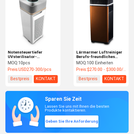
Notensteuertiefer
Lärmarmer Luftreiniger
UVsterilisator-
Berufs-freundliches
Luftreiniger mit wahrem
Anionen-Ion Air Purifier
MOQ:
10pcs
MOQ:
100 Einheiten
HEPA Filter H13
Stay Freshs Eco
Preis:
USD270-300/pcs
Preis:
$270.00 - $300.00/Units
Bestpreis
KONTAKT
Bestpreis
KONTAKT
Sparen Sie Zeit
Lassen Sie uns mit Ihnen die besten
Produkte kontaktieren.
Geben Sie Ihre Anforderung