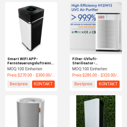
Smart WIFI APP-
Filter-UVluft-
Fernsteuerungsluftreiniger
Sterilisator-
mit Luftfilter PM2.5 H13
Tischplattenluftreiniger
MOQ:
100 Einheiten
MOQ:
100 Einheiten
HEPA LED-Anzeige
H13 HEPA für Büro
Preis:
$270.00 - $300.00/Units
Preis:
$285.00 - $320.00/Units
Bestpreis
KONTAKT
Bestpreis
KONTAKT