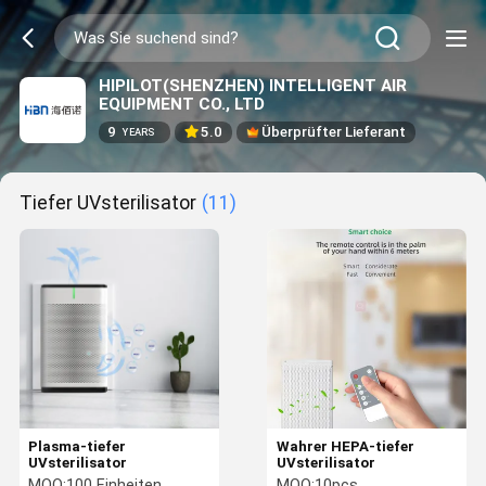
HIPILOT(SHENZHEN) INTELLIGENT AIR
EQUIPMENT CO., LTD
9
5.0
Überprüfter Lieferant
YEARS
Tiefer UVsterilisator
(11)
Plasma-tiefer
Wahrer HEPA-tiefer
UVsterilisator
UVsterilisator
MOQ:
100 Einheiten
MOQ:
10pcs