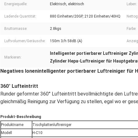
Energiequelle:
Elektrisch, elektrisch
Leben:
Ladende Quantität:
880 Einheiten/20GP, 2120 Einheiten/40HQ
Nettog
Bruttomasse:
2.8kgs
Farbe:
Luftvolumen/Geräusche:
150m 3/h 58dB (A)
Anzeig
Intelligenter portierbarer Luftreiniger Zyl
Markieren:
Zylinder Hepa-Luftreiniger für Hauptgebr
Negatives Ionenintelligenter portierbarer Luftreiniger für
360° Lufteintritt
Runder geformter 360° Lufteintritt bevollmächtigte den Luftrei
gleichmäßig Reinigung zur Verfügung zu stellen, egal wo er gese
Produkt-Beschreibung
Produktname
Tischplattenluftreiniger
Modell
H-C10