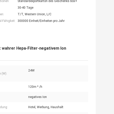
tionen:
Standardexportkarton des Geschenks box+
30-40 Tage
en:
T/T, Western Union, L/C
-Fähigkeit:
300000 Einheit/Einheiten pro Jahr
it wahrer Hepa-Filter-negativem Ion
24W
e (W):
120m ³ /h
negatives Ion
dung:
Hotel, Werbung, Haushalt