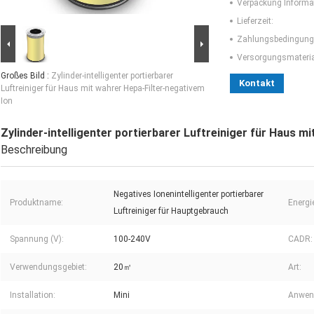
Verpackung Informa
Lieferzeit:
Zahlungsbedingung
Versorgungsmaterial
Großes Bild :
Zylinder-intelligenter portierbarer
Kontakt
Luftreiniger für Haus mit wahrer Hepa-Filter-negativem
Ion
Zylinder-intelligenter portierbarer Luftreiniger für Haus m
Beschreibung
Negatives Ionenintelligenter portierbarer
Produktname:
Energi
Luftreiniger für Hauptgebrauch
Spannung (V):
100-240V
CADR:
Verwendungsgebiet:
20㎡
Art:
Installation:
Mini
Anwen