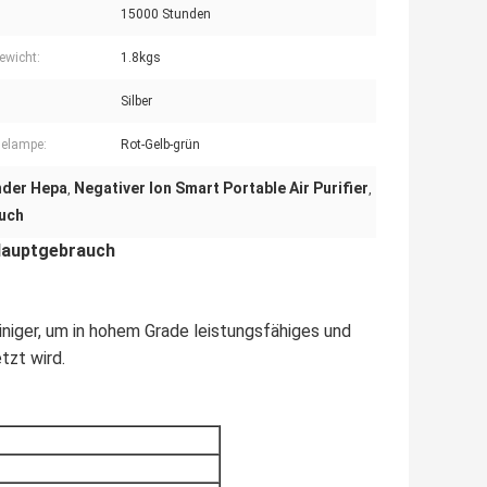
15000 Stunden
ewicht:
1.8kgs
Silber
elampe:
Rot-Gelb-grün
inder Hepa
Negativer Ion Smart Portable Air Purifier
,
,
auch
 Hauptgebrauch
niger, um in hohem Grade leistungsfähiges und
tzt wird.