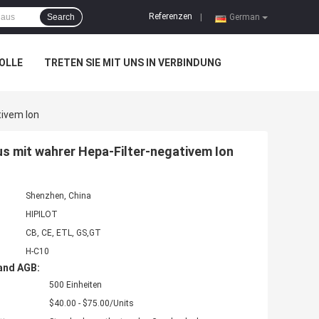
Referenzen
Search
|
German
OLLE
TRETEN SIE MIT UNS IN VERBINDUNG
tivem Ion
aus mit wahrer Hepa-Filter-negativem Ion
Shenzhen, China
HIPILOT
CB, CE, ETL, GS,GT
H-C10
and AGB:
500 Einheiten
$40.00 - $75.00/Units