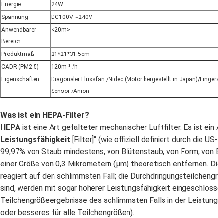
Energie
24W
Spannung
DC100V ~240V
Anwendbarer
<20m>
Bereich
Produktmaß
21*21*31.5cm
CADR (PM2.5)
120m ³ /h
Eigenschaften
Diagonaler Flussfan /Nidec (Motor hergestellt in Japan)/Fing
Sensor /Anion
Was ist ein HEPA-Filter?
HEPA
ist eine Art gefalteter mechanischer Luftfilter. Es ist ein
Leistungsfähigkeit
[Filter]“ (wie offiziell definiert durch die U
99,97% von Staub mindestens, von Blütenstaub, von Form, von Ba
einer Größe von 0,3 Mikrometern (µm) theoretisch entfernen. D
reagiert auf den schlimmsten Fall; die Durchdringungsteilchengr
sind, werden mit sogar höherer Leistungsfähigkeit eingeschlos
Teilchengrößeergebnisse des schlimmsten Falls in der Leistun
oder besseres für alle Teilchengrößen).