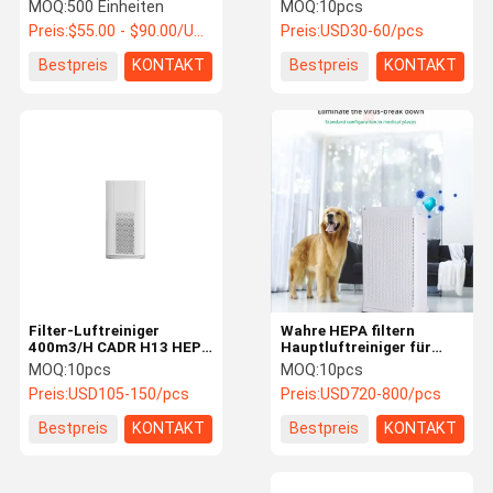
lärmarmer Raum-
Stromversorgung H13
MOQ:
500 Einheiten
MOQ:
10pcs
Luftreiniger für Allergien
HEPA C USB
Preis:
$55.00 - $90.00/Units
Preis:
USD30-60/pcs
Hauptluftreiniger
Bestpreis
KONTAKT
Bestpreis
KONTAKT
Auto-Luftreiniger
UV-HEPA-Luftreiniger
Tischplattenluftreiniger
Boden-Stellungs-Luftreiniger
An der Wand befestigter Luftreiniger
Plasma-Luft-Sterilisator
Filter-Luftreiniger
Wahre HEPA filtern
400m3/H CADR H13 HEPA
Hauptluftreiniger für
Anionen-Luftreiniger
für die großen Räume
großes Stadium des
MOQ:
10pcs
MOQ:
10pcs
lärmarm
Raum-5500 des
Preis:
USD105-150/pcs
Preis:
USD720-800/pcs
Quadratfuß-5
Photocatalysis-Luftreiniger
Bestpreis
KONTAKT
Bestpreis
KONTAKT
Tiefer UVsterilisator