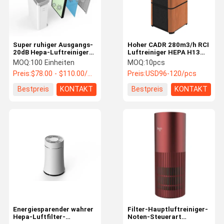
Super ruhiger Ausgangs-
Hoher CADR 280m3/h RCI
20dB Hepa-Luftreiniger
Luftreiniger HEPA H13
für Viren und Bakterien
Ausgangsdes
MOQ:
100 Einheiten
MOQ:
10pcs
mit LED-Licht
luftreiniger-lärmarm
Preis:
$78.00 - $110.00/Units
Preis:
USD96-120/pcs
Bestpreis
KONTAKT
Bestpreis
KONTAKT
Nach Hause
Produits
Über uns
Kontakt
Energiesparender wahrer
Filter-Hauptluftreiniger-
Hepa-Luftfilter-
Noten-Steuerart
HEPA-Filter-Luftreiniger