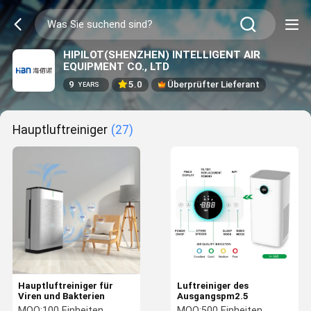
HIPILOT(SHENZHEN) INTELLIGENT AIR
EQUIPMENT CO., LTD
9
5.0
Überprüfter Lieferant
YEARS
Hauptluftreiniger
(27)
Hauptluftreiniger für
Luftreiniger des
Viren und Bakterien
Ausgangspm2.5
MOQ:
100 Einheiten
MOQ:
500 Einheiten