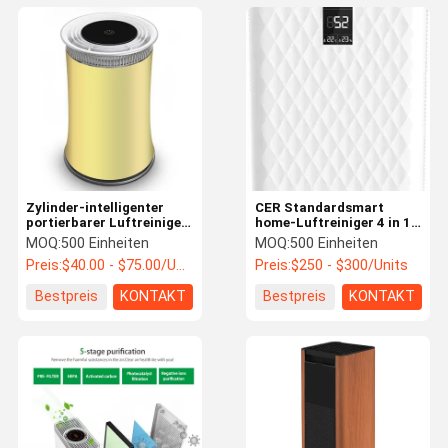
Zylinder-intelligenter
CER Standardsmart
portierbarer Luftreiniger
home-Luftreiniger 4 in 1
für Haus mit wahrer
Stadium PM2.5 Soem
MOQ:
500 Einheiten
MOQ:
500 Einheiten
Hepa-Filter-negativem
750M3/H CADR
Preis:
$40.00 - $75.00/Units
Preis:
$250 - $300/Units
Ion
Bestpreis
KONTAKT
Bestpreis
KONTAKT