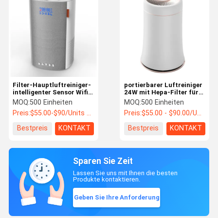
Filter-Hauptluftreiniger-
portierbarer Luftreiniger
intelligenter Sensor Wifi
24W mit Hepa-Filter für
DC24V Hepa 3 Million
Haupt-100m3/h CADR
MOQ:
500 Einheiten
MOQ:
500 Einheiten
Anionen-Ion-Soem
Preis:
$55.00-$90/Units >=500 Units
Preis:
$55.00 - $90.00/Units
Bestpreis
KONTAKT
Bestpreis
KONTAKT
Sparen Sie Zeit
Lassen Sie uns mit Ihnen die besten
Produkte kontaktieren.
Geben Sie Ihre Anforderung