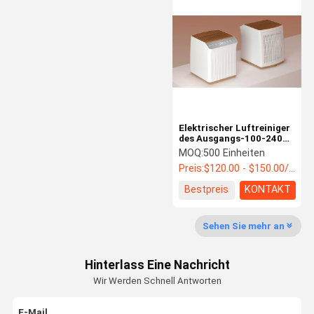
Aufzugs-Luftreiniger
Rohr-Luftreiniger
Portierbarer Luftreiniger
Luftfilter PM2.5
Geruch-Luftfilter
Elektrischer Luftreiniger
des Ausgangs-100-240V
Tischplatten-Hepa-
Ozon-Generator-Luftreiniger
MOQ:
500 Einheiten
Luftfilter für Haus
Preis:
$120.00 - $150.00/Units
Bestpreis
KONTAKT
Sehen Sie mehr an
Hinterlass Eine Nachricht
Wir Werden Schnell Antworten
E-Mail