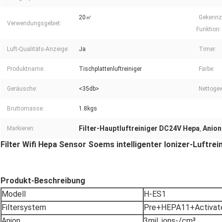
20㎡
Gekennz
Verwendungsgebiet:
Funktion:
Luft-Qualitäts-Anzeige:
Ja
Timer:
Produktname:
Tischplattenluftreiniger
Farbe:
Geräusche:
<35db>
Nettogew
Bruttomasse:
1.8kgs
Filter-Hauptluftreiniger DC24V Hepa
Anion
Markieren:
,
Filter Wifi Hepa Sensor Soems intelligenter Ionizer-Luftrei
Produkt-Beschreibung
Modell
H-ES1
Filtersystem
Pre+HEPA11+Activate
Anion
3mil. ions-/cm³