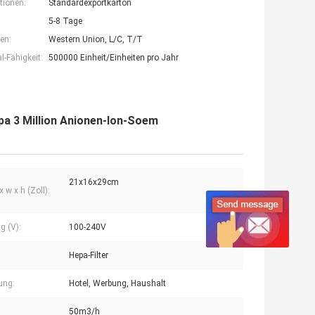
tionen:
Standardexportkarton
5-8 Tage
en:
Western Union, L/C, T/T
-Fähigkeit:
500000 Einheit/Einheiten pro Jahr
epa 3 Million Anionen-Ion-Soem
21x16x29cm
 w x h (Zoll):
g (V):
100-240V
Hepa-Filter
ung:
Hotel, Werbung, Haushalt
50m3/h