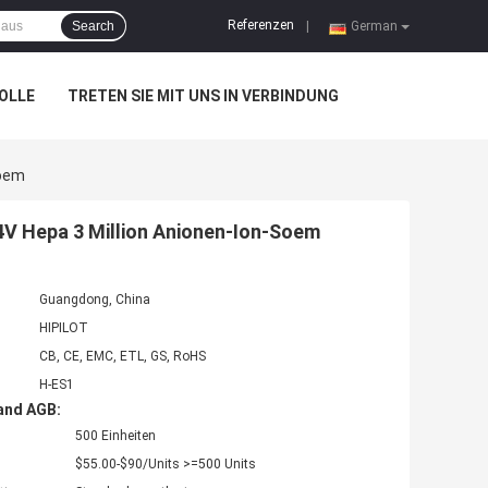
Referenzen
Search
|
German
OLLE
TRETEN SIE MIT UNS IN VERBINDUNG
Soem
24V Hepa 3 Million Anionen-Ion-Soem
Guangdong, China
HIPILOT
CB, CE, EMC, ETL, GS, RoHS
H-ES1
and AGB:
500 Einheiten
$55.00-$90/Units >=500 Units