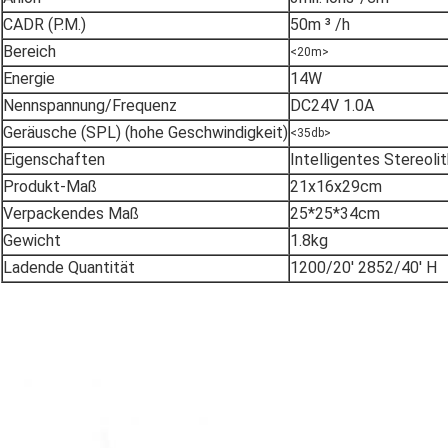
CADR (P.M.)
50m ³ /h
Bereich
<20m>
Energie
14W
Nennspannung/Frequenz
DC24V 1.0A
Geräusche (SPL) (hohe Geschwindigkeit)
<35db>
Eigenschaften
Intelligentes Stereol
Produkt-Maß
21x16x29cm
Verpackendes Maß
25*25*34cm
Gewicht
1.8kg
Ladende Quantität
1200/20' 2852/40' H