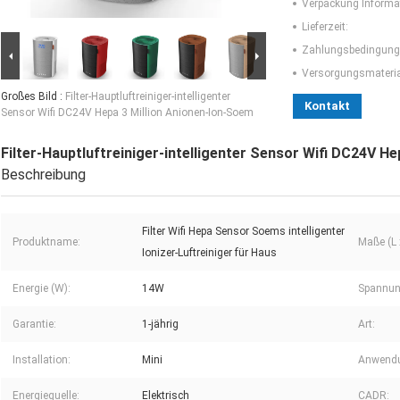
Verpackung Informa
Lieferzeit:
Zahlungsbedingung
Versorgungsmaterial
Großes Bild :
Filter-Hauptluftreiniger-intelligenter
Kontakt
Sensor Wifi DC24V Hepa 3 Million Anionen-Ion-Soem
Filter-Hauptluftreiniger-intelligenter Sensor Wifi DC24V H
Beschreibung
Filter Wifi Hepa Sensor Soems intelligenter
Produktname:
Maße (L x
Ionizer-Luftreiniger für Haus
Energie (W):
14W
Spannun
Garantie:
1-jährig
Art:
Installation:
Mini
Anwend
Energiequelle:
Elektrisch
CADR: