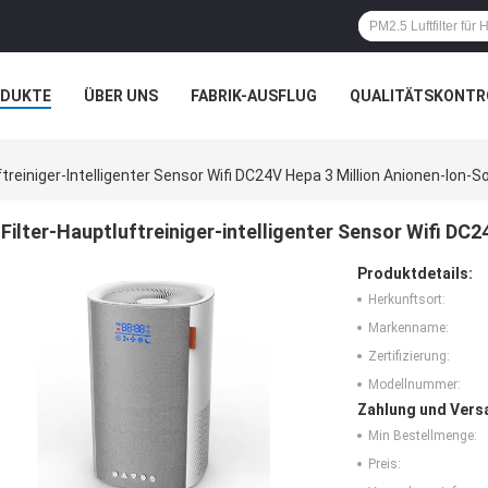
ODUKTE
ÜBER UNS
FABRIK-AUSFLUG
QUALITÄTSKONTR
N
FÄLLE
ftreiniger-Intelligenter Sensor Wifi DC24V Hepa 3 Million Anionen-Ion-
Filter-Hauptluftreiniger-intelligenter Sensor Wifi DC
Produktdetails:
Herkunftsort:
Markenname:
Zertifizierung:
Modellnummer:
Zahlung und Vers
Min Bestellmenge:
Preis: