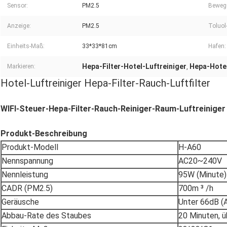
Sensor:
PM2.5
Beweg
Anzeige:
PM2.5
Toluol
Einheits-Maß:
33*33*81cm
Hafen:
Hepa-Filter-Hotel-Luftreiniger
Hepa-Hotel
Markieren:
,
Hotel-Luftreiniger Hepa-Filter-Rauch-Luftfilter
WIFI-Steuer-Hepa-Filter-Rauch-Reiniger-Raum-Luftreiniger
Produkt-Beschreibung
Produkt-Modell
H-A60
Nennspannung
AC20~240V
Nennleistung
95W (Minute)
CADR (PM2.5)
700m ³ /h
Geräusche
Unter 66dB (
Abbau-Rate des Staubes
20 Minuten, 