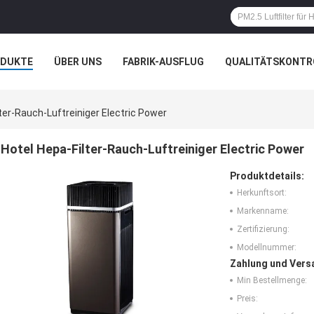
ODUKTE
ÜBER UNS
FABRIK-AUSFLUG
QUALITÄTSKONTR
N
FÄLLE
ter-Rauch-Luftreiniger Electric Power
Hotel Hepa-Filter-Rauch-Luftreiniger Electric Power
Produktdetails:
Herkunftsort:
Markenname:
Zertifizierung:
Modellnummer:
Zahlung und Vers
Min Bestellmenge:
Preis: