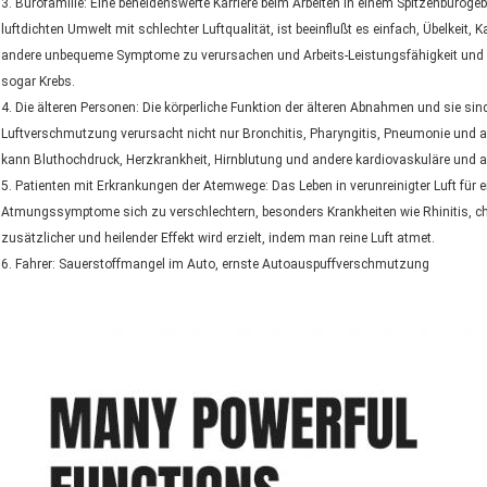
3. Bürofamilie: Eine beneidenswerte Karriere beim Arbeiten in einem Spitzenbüroge
luftdichten Umwelt mit schlechter Luftqualität, ist beeinflußt es einfach, Übelke
andere unbequeme Symptome zu verursachen und Arbeits-Leistungsfähigkeit und i
sogar Krebs.
4. Die älteren Personen: Die körperliche Funktion der älteren Abnahmen und sie sin
Luftverschmutzung verursacht nicht nur Bronchitis, Pharyngitis, Pneumonie und 
kann Bluthochdruck, Herzkrankheit, Hirnblutung und andere kardiovaskuläre und a
5. Patienten mit Erkrankungen der Atemwege: Das Leben in verunreinigter Luft für
Atmungssymptome sich zu verschlechtern, besonders Krankheiten wie Rhinitis, c
zusätzlicher und heilender Effekt wird erzielt, indem man reine Luft atmet.
6. Fahrer: Sauerstoffmangel im Auto, ernste Autoauspuffverschmutzung