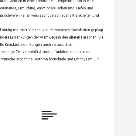
bäude. Jedoch in einer konstanten Temperatur und in einer
it, Kastenenge, Ermüdung, emotionale Höhen und Tiefen und
n schweren Fällen verursacht verschiedene Krankheiten und
d häufig mit einer Vielzahl von chronischen Krankheiten geplagt.
andere Erkrankungen der Atemwege in den älteren Personen. Sie
lte Kreislauferkrankungen auch verursachen.
 eine lange Zeit veranlaßt Atmungsfunktion zu sinken und
hronische Bronchitis, Asthma bronchiale und Emphysem. Ein