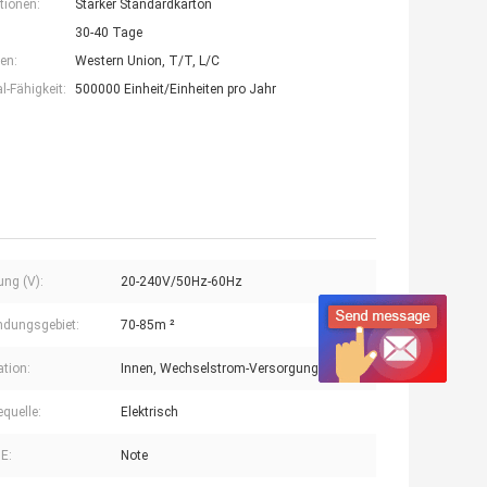
tionen:
Starker Standardkarton
30-40 Tage
en:
Western Union, T/T, L/C
-Fähigkeit:
500000 Einheit/Einheiten pro Jahr
ng (V):
20-240V/50Hz-60Hz
dungsgebiet:
70-85m ²
ation:
Innen, Wechselstrom-Versorgung
equelle:
Elektrisch
E:
Note