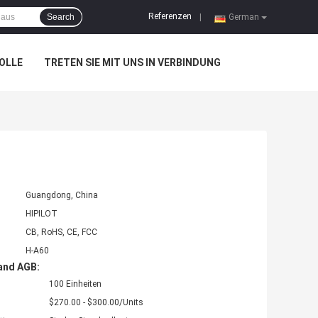
Referenzen
Search
|
German
OLLE
TRETEN SIE MIT UNS IN VERBINDUNG
Guangdong, China
HIPILOT
CB, RoHS, CE, FCC
H-A60
and AGB:
100 Einheiten
$270.00 - $300.00/Units