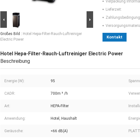
Verpackung Informa
Lieferzeit:
Zahlungsbedingung
Versorgungsmaterial
Großes Bild :
Hotel Hepa-Filter-Rauch-Luftreiniger
Kontakt
Electric Power
Hotel Hepa-Filter-Rauch-Luftreiniger Electric Power
Beschreibung
Energie (W):
95
Spannu
CADR:
700m ³ /h
Verwen
Art:
HEPA-Filter
Install
Anwendung:
Hotel, Haushalt
Energi
Geräusche:
<66 dB(A)
PLATT