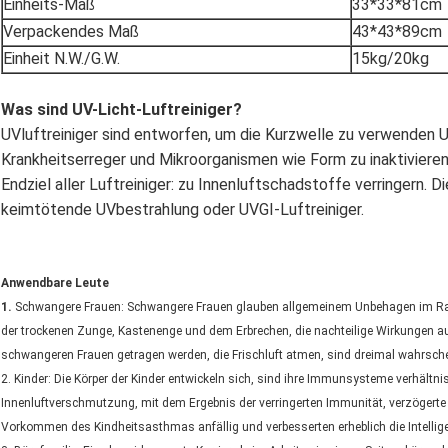
Einheits-Maß
33*33*81cm
Verpackendes Maß
43*43*89cm
Einheit N.W./G.W.
15kg/20kg
Was sind UV-Licht-Luftreiniger?
UVluftreiniger sind entworfen, um die Kurzwelle zu verwenden 
Krankheitserreger und Mikroorganismen wie Form zu inaktivieren,
Endziel aller Luftreiniger: zu Innenluftschadstoffe verringern.
keimtötende UVbestrahlung oder UVGI-Luftreiniger.
Anwendbare Leute
1.
Schwangere Frauen: Schwangere Frauen glauben allgemeinem Unbehagen im Rau
der trockenen Zunge, Kastenenge und dem Erbrechen, die nachteilige Wirkungen auf
schwangeren Frauen getragen werden, die Frischluft atmen, sind dreimal wahrschei
2. Kinder: Die Körper der Kinder entwickeln sich, sind ihre Immunsysteme verhältn
Innenluftverschmutzung, mit dem Ergebnis der verringerten Immunität, verzögerte 
Vorkommen des Kindheitsasthmas anfällig und verbesserten erheblich die Intelligen