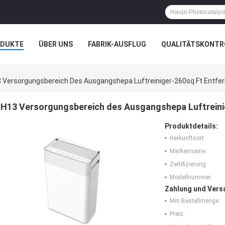
ODUKTE
ÜBER UNS
FABRIK-AUSFLUG
QUALITÄTSKONTR
N
FÄLLE
 Versorgungsbereich Des Ausgangshepa Luftreiniger-260sq Ft Entfer
H13 Versorgungsbereich des Ausgangshepa Luftreinig
Produktdetails:
Herkunftsort:
Markenname:
Zertifizierung:
Modellnummer:
Zahlung und Vers
Min Bestellmenge:
Preis: