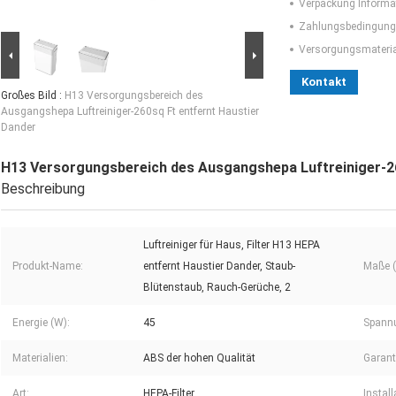
Verpackung Informa
Zahlungsbedingung
Versorgungsmaterial
Kontakt
Großes Bild :
H13 Versorgungsbereich des
Ausgangshepa Luftreiniger-260sq Ft entfernt Haustier
Dander
H13 Versorgungsbereich des Ausgangshepa Luftreiniger-26
Beschreibung
Luftreiniger für Haus, Filter H13 HEPA
Produkt-Name:
entfernt Haustier Dander, Staub-
Maße (L
Blütenstaub, Rauch-Gerüche, 2
Energie (W):
45
Spannu
Materialien:
ABS der hohen Qualität
Garant
Art:
HEPA-Filter
Install