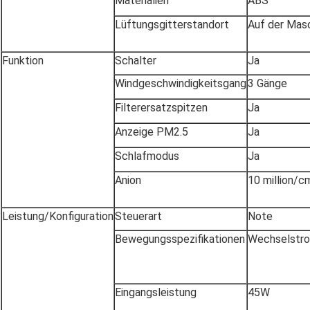
Materialien
ABS
Lüftungsgitterstandort
Auf der Mas
Funktion
Schalter
Ja
Windgeschwindigkeitsgang
3 Gänge
Filterersatzspitzen
Ja
Anzeige PM2.5
Ja
Schlafmodus
Ja
Anion
10 million/c
Leistung/Konfiguration
Steuerart
Note
Bewegungsspezifikationen
Wechselstr
Eingangsleistung
45W