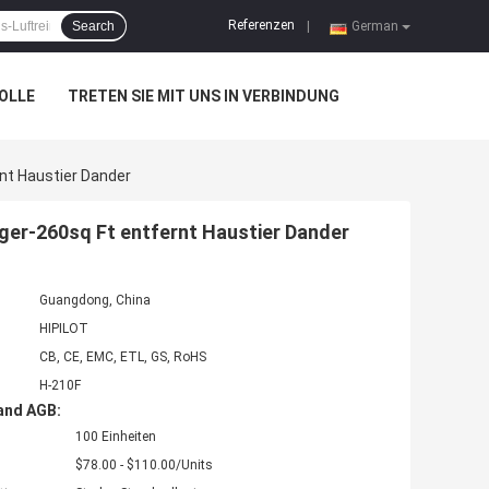
Referenzen
Search
|
German
OLLE
TRETEN SIE MIT UNS IN VERBINDUNG
nt Haustier Dander
er-260sq Ft entfernt Haustier Dander
Guangdong, China
HIPILOT
CB, CE, EMC, ETL, GS, RoHS
H-210F
and AGB:
100 Einheiten
$78.00 - $110.00/Units