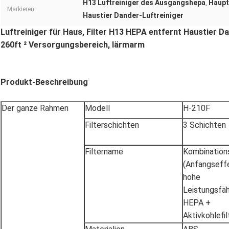
H13 Luftreiniger des Ausgangshepa
Haupt
,
Markieren:
Haustier Dander-Luftreiniger
Luftreiniger für Haus, Filter H13 HEPA entfernt Haustier 
260ft ² Versorgungsbereich, lärmarm
Produkt-Beschreibung
Der ganze Rahmen
Modell
H-210F
Filterschichten
3 Schichten
Filtername
Kombinations
(Anfangseff
hohe
Leistungsfäh
HEPA +
Aktivkohlefil