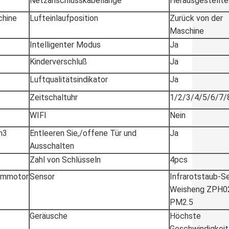
Netzanschlusskabellänge
Herausgestellte
chine
Lufteinlaufposition
Zurück von der
Maschine
Intelligenter Modus
Ja
Kinderverschluß
Ja
Luftqualitätsindikator
Ja
Zeitschaltuhr
1/2/3/4/5/6/7/
WIFI
Nein
m3
Entleeren Sie,/offene Tür und
Ja
Ausschalten
Zahl von Schlüsseln
4pcs
ommotor
Sensor
Infrarotstaub-Se
Weisheng ZPH0
PM2.5
Geräusche
Höchste
Geschwindigkei