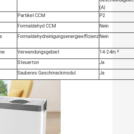
(A)
Partikel CCM
P2
Formaldehyd CCM
Nein
es
Formaldehydreinigungsenergieeffizienz
Nein
hme
Verwendungsgebiet
14-24m ²
Steuerton
Ja
Sauberes Geschmackmodul
Ja