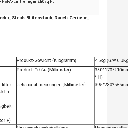
-HEPA-Luftreiniger 260sq Ft
,
Dander, Staub-Blütenstaub, Rauch-Gerüche,
Produkt-Gewicht (Kilogramm)
4.5kg (G.W 6.0Kg
Produkt-Größe (Millimeter)
330*170*210mm
* H)
filter
Gehäuseabmessungen (Millimeter)
395*230*585m
ekt +
igkeit
ter +)