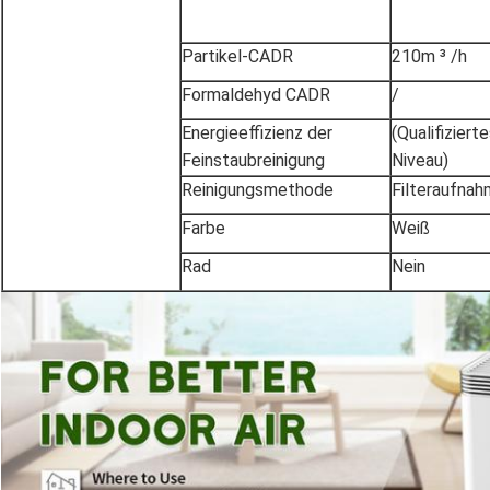
Partikel-CADR
210m ³ /h
Formaldehyd CADR
/
Energieeffizienz der
(Qualifiziert
Feinstaubreinigung
Niveau)
Reinigungsmethode
Filteraufna
Farbe
Weiß
Rad
Nein