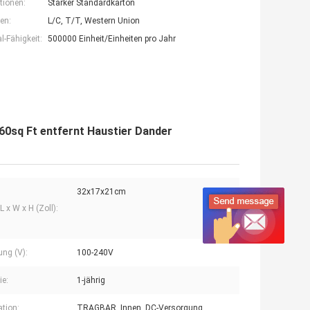
tionen:
Starker Standardkarton
en:
L/C, T/T, Western Union
-Fähigkeit:
500000 Einheit/Einheiten pro Jahr
0sq Ft entfernt Haustier Dander
32x17x21cm
 x W x H (Zoll):
ng (V):
100-240V
ie:
1-jährig
ation:
TRAGBAR, Innen, DC-Versorgung