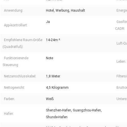
Anwendung:
Hotel, Werbung, Haushalt
Energi
Ja
Gasför
App-kontrolliert:
CADR:
Empfohlene Raum-Größe
14-24m ²
Luft-Q
(Quadratfuß):
Funktionierende
Note
Leben:
Steuerung:
Netzanschlusskabel:
1,8 Meter
Filters
Nettogewicht:
4,5 Kilogramm
Brutt
Farben:
Weiß
Unters
Shenzhen-Hafen, Guangzhou-Hafen,
Hafen:
Shunde-Hafen