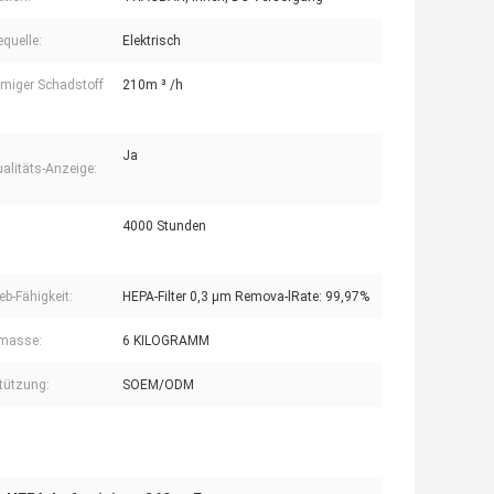
equelle:
Elektrisch
miger Schadstoff
210m ³ /h
Ja
ualitäts-Anzeige:
4000 Stunden
ieb-Fähigkeit:
HEPA-Filter 0,3 μm Remova-lRate: 99,97%
omasse:
6 KILOGRAMM
tützung:
SOEM/ODM