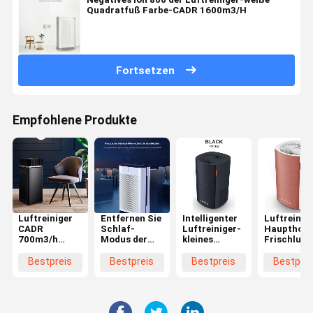
Quadratfuß Farbe-CADR 1600m3/H
Fortsetzen
Empfohlene Produkte
Luftreiniger
Entfernen Sie
Intelligenter
Luftreinig
CADR
Schlaf-
Luftreiniger-
Haupthote
700m3/h
Modus der
kleines
Frischluft
PM2.5 für
Staub-
Tischplattenhaus
Reiniger
Haus mit
schlechten
Ionizer
CADR 50m
Bestpreis
Bestpreis
Bestpreis
Bestprei
wahrem
Geruch-UVC
Bluetooths
Photocatal
Hepa-Filter-
LED super
Photocatalysis
Luftfilter
ruhigen des
Luftreiniger-
29db für