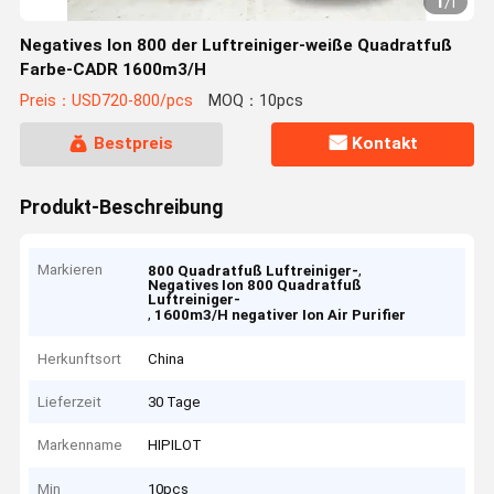
1
/
1
Negatives Ion 800 der Luftreiniger-weiße Quadratfuß
Farbe-CADR 1600m3/H
Preis：USD720-800/pcs
MOQ：10pcs
Bestpreis
Kontakt
Produkt-Beschreibung
Markieren
,
800 Quadratfuß Luftreiniger-
Negatives Ion 800 Quadratfuß
Luftreiniger-
,
1600m3/H negativer Ion Air Purifier
Herkunftsort
China
Lieferzeit
30 Tage
Markenname
HIPILOT
Min
10pcs