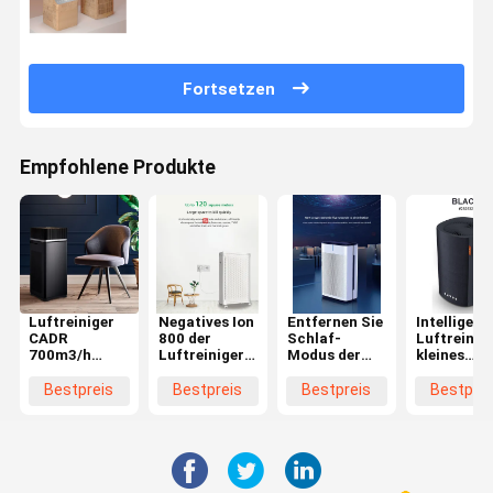
Fortsetzen
Empfohlene Produkte
Luftreiniger
Negatives Ion
Entfernen Sie
Intelligent
CADR
800 der
Schlaf-
Luftreinig
700m3/h
Luftreiniger-
Modus der
kleines
PM2.5 für
weiße
Staub-
Tischplat
Haus mit
Quadratfuß
schlechten
Ionizer
Bestpreis
Bestpreis
Bestpreis
Bestprei
wahrem
Farbe-CADR
Geruch-UVC
Bluetooths
Hepa-Filter-
1600m3/H
LED super
Photocatal
Luftfilter
ruhigen des
Luftreiniger-
29db für
Schlafzimmer