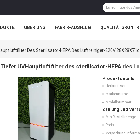
ODUKTE
ÜBER UNS
FABRIK-AUSFLUG
QUALITÄTSKONTR
N
FÄLLE
auptluftfilter Des Sterilisator-HEPA Des Luftreiniger-220V 28X28X71
Tiefer UVHauptluftfilter des sterilisator-HEPA des 
Produktdetails:
Herkunftsort:
Markenname:
Modellnummer:
Zahlung und Vers
Min Bestellmenge:
Preis:
Verpackung Informa