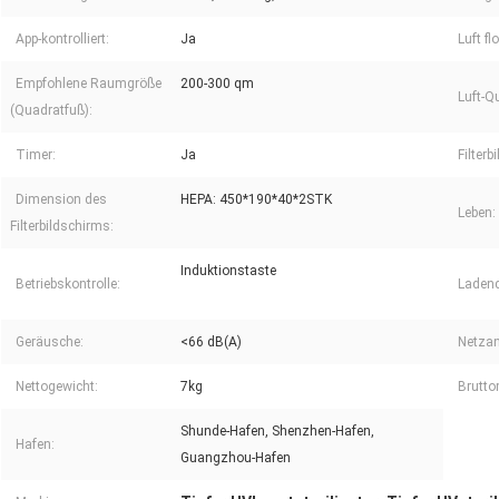
App-kontrolliert:
Ja
Luft fl
Empfohlene Raumgröße
200-300 qm
Luft-Q
(Quadratfuß):
Timer:
Ja
Filterb
Dimension des
HEPA: 450*190*40*2STK
Leben:
Filterbildschirms:
Induktionstaste
Betriebskontrolle:
Ladend
Geräusche:
<66 dB(A)
Netzan
Nettogewicht:
7kg
Brutt
Shunde-Hafen, Shenzhen-Hafen,
Hafen:
Guangzhou-Hafen