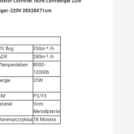
isator-Luftfilter
HEPA-Luftreiniger 220V
,
iniger-220V 28X28X71cm
ft flog
350m ³ /h
ADR
280m ³ /h
lampenleben
8000-
12000h
ergie
35W
CM
P3/F3
terial
Vcm-
Metallplatte
lterersatzzyklus
18 Monate