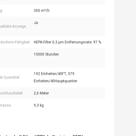
og:
350 m³/h
Ja
ualitäts-Anzeige:
ildschirm-Fähigkeit:
HEPA-Filter 0,3 μm Entfernungsrate: 97 %
15000 Stunden
192 Einheiten/40FT, 579
e Quantität:
Einheiten/40Hauptquartier
schlusskabel:
2,6 Meter
omasse:
9,3 kg