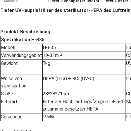
Tiefer UVhauptsterilisator
Tiefer UVsteril
Markieren:
,
Tiefer UVHauptluftfilter des sterilisator-HEPA des Luftre
Produkt-Beschreibung
Spezifikation H-B35
Modell
H-B35
Lu
Verwendungsgebiet
19-33m ²
C
Gewicht
7kg
UV
Weise von
HEPA (H13) + RCI (UV-C)
En
sterilazation
Größe
28*28*71cm
C
Filterart
Filter der Hochleistungsfähigkeit 4-in-1
Ma
zusammengesetzter HEPA
Geräusche
Fi
<58db>