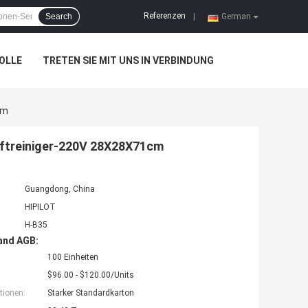
Referenzen
Search
|
German
OLLE
TRETEN SIE MIT UNS IN VERBINDUNG
cm
Luftreiniger-220V 28X28X71cm
Guangdong, China
HIPILOT
H-B35
and AGB:
100 Einheiten
$96.00 - $120.00/Units
tionen:
Starker Standardkarton