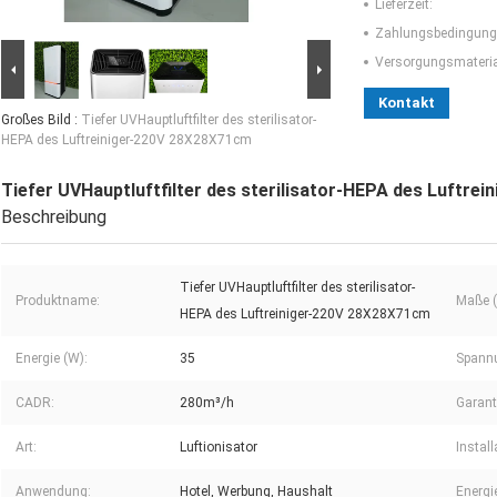
Lieferzeit:
Zahlungsbedingung
Versorgungsmaterial
Kontakt
Großes Bild :
Tiefer UVHauptluftfilter des sterilisator-
HEPA des Luftreiniger-220V 28X28X71cm
Tiefer UVHauptluftfilter des sterilisator-HEPA des Luftre
Beschreibung
Tiefer UVHauptluftfilter des sterilisator-
Produktname:
Maße (L
HEPA des Luftreiniger-220V 28X28X71cm
Energie (W):
35
Spannu
CADR:
280m³/h
Garant
Art:
Luftionisator
Install
Anwendung:
Hotel, Werbung, Haushalt
Energi