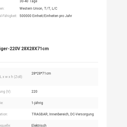
30-40 Tage
en:
Western Union, T/T, L/C
-Fähigkeit:
500000 Einheit/Einheiten pro Jahr
iniger-220V 28X28X71cm
28*28*71cm
 x w x h (Zoll):
ng (V):
220
ie:
1-jährig
ation:
TRAGBAR, Innenbereich, DC-Versorgung
equelle:
Elektrisch