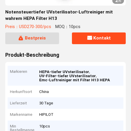
2
/
6
Notensteuertiefer UVsterilisator-Luftreiniger mit
wahrem HEPA Filter H13
Preis：USD270-300/pcs
MOQ：10pcs
Bestpreis
Kontakt
Produkt-Beschreibung
Markieren
,
HEPA-tiefer UVsterilisator
,
UV-Filter-tiefer UVsterilisator
Emc-Luftreiniger mit Filter H13 HEPA
Herkunftsort
China
Lieferzeit
30 Tage
Markenname
HIPILOT
Min
10pcs
Bestellmenge