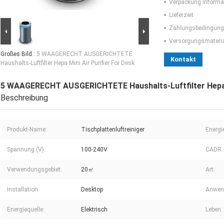
Verpackung Informa
Lieferzeit:
Zahlungsbedingung
Versorgungsmaterial
Großes Bild :
5 WAAGERECHT AUSGERICHTETE
Kontakt
Haushalts-Luftfilter Hepa Mini Air Purifier For Desk
5 WAAGERECHT AUSGERICHTETE Haushalts-Luftfilter Hepa M
Beschreibung
Produkt-Name:
Tischplattenluftreiniger
Energi
Spannung (V):
100-240V
CADR:
Verwendungsgebiet:
20㎡
Art:
Installation:
Desktop
Anwen
Energiequelle:
Elektrisch
Leben: