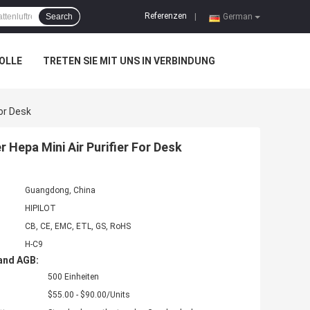
Referenzen
Search
|
German
OLLE
TRETEN SIE MIT UNS IN VERBINDUNG
or Desk
epa Mini Air Purifier For Desk
Guangdong, China
HIPILOT
CB, CE, EMC, ETL, GS, RoHS
H-C9
and AGB:
500 Einheiten
$55.00 - $90.00/Units