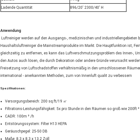
Ladende Quantität
896/20' 2300/40' H
Anwendung
Luftreiniger werden auf den Ausgangs-, medizinischen und industriellengebieten 
Haushaltsluftreiniger die Mainstreamprodukte im Markt. Die Hauptfunktion ist, Feins
gleichzeitig zu entfernen, es kann das Luftverschmutzungsproblem des Innen-, U
den Autos auch lösen, die durch Dekoration oder andere Gründe verursacht werde
Freisetzung von Luftschadstoffen verhältnismäßig in den umschlossenen Räumen, is
international - anerkannten Methoden, zum von Innenluft qualit zu verbessern
Spezifikationen:
Versorgungsbereich: 200 sq.ft/19 ㎡
Filtrations-Leistungsfähigkeit: 5x pro Stunde in den Räumen so groß wie 200ft ²
CADR: 100m ³ /h
Entstörungssystem: Filter H13 HEPA
Geräuschpegel: 25-50 DB
Maße: 8,3 x 8,3 x 13,2 Zoll