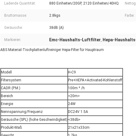
Ladende Quantität:
880 Einheiten/20GP, 2120 Einheiten/40HQ
Nettog
Bruttomasse:
2.8kgs
Farbe:
Geräusche:
38dB (A)
Emc-Haushalts-Luftfilter
Hepa-Haushalts-
Markieren:
,
ABS Material-Tischplattenluftreiniger Hepa-Filter für Hauptraum
Modell
H-C9
Filtersystem
Pre+HEPA+Activated-Kohlenstoff
CADR (P.M.)
100m ³ /h
Bereich
<20m>
Energie
24W
Nennspannung/Frequenz
DC24V 1.5A
Geräusche (SPL) (hohe Geschwindigkeit)
<38db>
Produkt-Maß
21x21x33cm
Gewicht
1.7kg