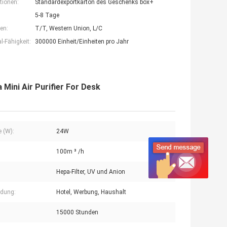
tionen:
Standardexportkarton des Geschenks box+
5-8 Tage
en:
T/T, Western Union, L/C
-Fähigkeit:
300000 Einheit/Einheiten pro Jahr
ini Air Purifier For Desk
e (W):
24W
100m ³ /h
Hepa-Filter, UV und Anion
dung:
Hotel, Werbung, Haushalt
15000 Stunden