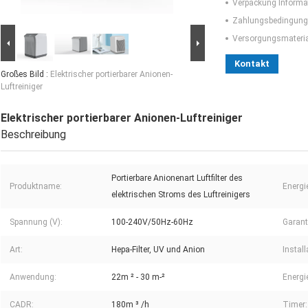
Verpackung Informa
Zahlungsbedingung
Versorgungsmaterial
Kontakt
Großes Bild :
Elektrischer portierbarer Anionen-
Luftreiniger
Elektrischer portierbarer Anionen-Luftreiniger
Beschreibung
Portierbare Anionenart Luftfilter des
Produktname:
Energi
elektrischen Stroms des Luftreinigers
Spannung (V):
100-240V/50Hz-60Hz
Garant
Art:
Hepa-Filter, UV und Anion
Install
Anwendung:
22m ² - 30 m-²
Energi
CADR:
180m ³ /h
Timer: