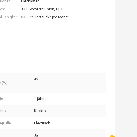
tionen:
Farbkasten
en:
T/T, Western Union, L/C
-Fähigkeit:
3000-teilig/Stücke pro Monat
43
e (W):
ie:
1-jährig
ation:
Desktop
equelle:
Elektrisch
Ja