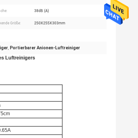
che:
38dB (A)
kende Größe:
250X255X303mm
iger
Portierbarer Anionen-Luftreiniger
,
es Luftreinigers
h
75cm
.65A