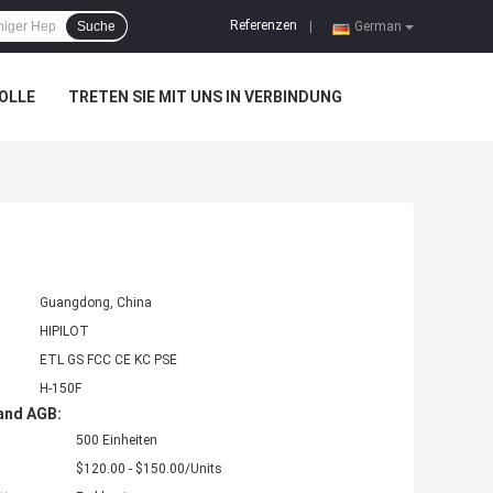
Referenzen
Suche
|
German
OLLE
TRETEN SIE MIT UNS IN VERBINDUNG
Guangdong, China
HIPILOT
ETL GS FCC CE KC PSE
H-150F
and AGB:
500 Einheiten
$120.00 - $150.00/Units