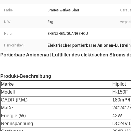
Farbe:
Graues weißes Blau
Geräus
N.W:
3kg
verpac
Hafen:
SHENZHEN/GUANGZHOU
Elektrischer portierbarer Anionen-Luftrein
Hervorheben:
Portierbare Anionenart Luftfilter des elektrischen Stroms d
Produkt-Beschreibung
Marke
Hipilot
Modell
H-150F
CADR (P.M.)
180m ³ /
Maße
24*24*2
Energie (W)
43W
Nennspannung
DC24V 0