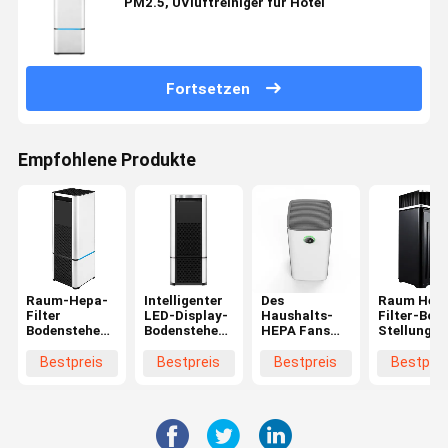
PM2.5, UVluftreiniger für Hotel
Fortsetzen
Empfohlene Produkte
Raum-Hepa-
Intelligenter
Des
Raum Hep
Filter
LED-Display-
Haushalts-
Filter-Bod
Bodenstehender
Bodenstehender
HEPA Fans
Stellungs-
Luftreiniger
Luftreiniger
Ausgangsdes
Luftreinig
Aktive
Mini Portable
luftreiniger-5
Smart Ho
Bestpreis
Bestpreis
Bestpreis
Bestprei
Echtzeit-
HEPA Home
beschleunigt
Geräte
Reinigung
Room
minimalen
Abdruck