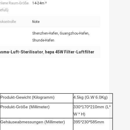
hlene Raum-Größe
14-24m ²
tfuß):
skontrolle:
Note
Shenzhen-Hafen, Guangzhou-Hafen,
Shunde-Hafen
sma-Luft-Sterilisator
hepa 45W Filter-Luftfilter
,
Produkt-Gewicht (Kilogramm)
4.5kg (G.W 6.0Kg)
Produkt-Größe (Millimeter)
330*170*210mm (L*
W * H)
Gehäuseabmessungen (Millimeter)
395*230*585mm