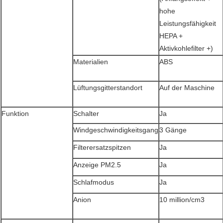
hohe
Leistungsfähigkeit
HEPA +
Aktivkohlefilter +)
Materialien
ABS
Lüftungsgitterstandort
Auf der Maschine
Funktion
Schalter
Ja
Windgeschwindigkeitsgang
3 Gänge
Filterersatzspitzen
Ja
Anzeige PM2.5
Ja
Schlafmodus
Ja
Anion
10 million/cm3