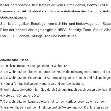
Kalter Katalysator-Filter: Katalysiert vom Formaldehyd, Benzol, TVOC
Bienenwaben-Aktivkohle-Filter: Schnelle Aufnahme des Geruchs, Auf
Gebrauchtrauch.
Sterilisierungsfilter: Beseitigen von sich hin- und herbewegenden Stau
Filter der hohen Leistungsfähigkeits-HEPA: Beseitigt Form, Staub, Alle
UVC-LED: Schnell Tötungsviren und bakterielles.
Anwendbare Plätze
1.
Ein eben erneuerter oder geüberholter Wohnsitz.
2. Der Wohnsitz der älteren Personen, der Kinder, der schwangeren Frauen und de
3. Der Wohnsitz von Personen mit Asthma, allergischer Rhinitis und Pollenallergie
4. Häuser für das Halten von Haustieren und von Viehbestand.
5. Wohnsitze, die verhältnismäßig durch Gebrauchtrauch geschlossen oder beeinfl
6. Hotels und öffentliche Orte.
7. Der Wohnsitz von Leuten, die bereit sind, hochwertiges Leben zu empfangen.
8. Krankenhäuser, verringern Infektion und die Verbreitung von Krankheiten zu verh