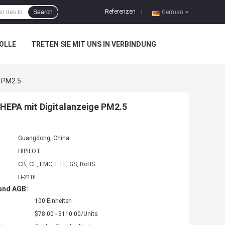
Referenzen
Search
|
German
OLLE
TRETEN SIE MIT UNS IN VERBINDUNG
e PM2.5
-HEPA mit Digitalanzeige PM2.5
Guangdong, China
HIPILOT
CB, CE, EMC, ETL, GS, RoHS
H-210F
and AGB:
100 Einheiten
$78.00 - $110.00/Units