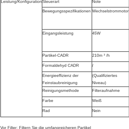
Leistung/Konfiguration
Steuerart
Note
Bewegungsspezifikationen
Wechselstrommotor
Eingangsleistung
45W
Partikel-CADR
210m ³ /h
Formaldehyd CADR
/
Energieeffizienz der
(Qualifiziertes
Feinstaubreinigung
Niveau)
Reinigungsmethode
Filteraufnahme
Farbe
Weiß
Rad
Nein
Vor Filter: Filtern Sie die umfangreicheren Partikel