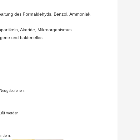
spaltung des Formaldehyds, Benzol, Ammoniak,
bpartikeln, Akaride, Mikroorganismus.
rgene und bakterielles.
r Neugeborenen.
.
ußt werden.
indern.