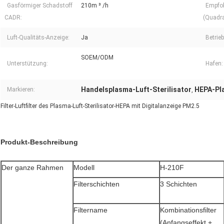
Gasförmiger Schadstoff
210m ³ /h
Empfo
CADR:
(Quadra
Luft-Qualitäts-Anzeige:
Ja
Betrieb
SOEM/ODM
Unterstützung:
Hafen:
Handelsplasma-Luft-Sterilisator
HEPA-Pla
Markieren:
,
Filter-Luftfilter des Plasma-Luft-Sterilisator-HEPA mit Digitalanzeige PM2.5
Produkt-Beschreibung
Der ganze Rahmen
Modell
H-210F
Filterschichten
3 Schichten
Filtername
Kombinationsfilter
(Anfangseffekt +