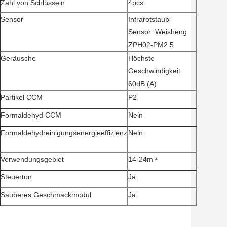
Zahl von Schlüsseln
4pcs
Sensor
Infrarotstaub-
Sensor: Weisheng
ZPH02-PM2.5
Geräusche
Höchste
Geschwindigkeit
60dB (A)
Partikel CCM
P2
Formaldehyd CCM
Nein
Formaldehydreinigungsenergieeffizienz
Nein
Verwendungsgebiet
14-24m ²
Steuerton
Ja
Sauberes Geschmackmodul
Ja