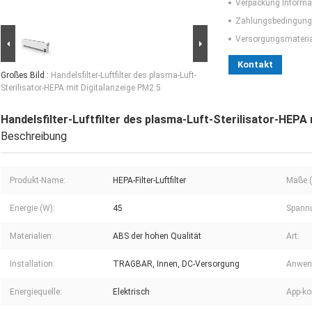
Verpackung Informa
Zahlungsbedingung
Versorgungsmaterial
Kontakt
Großes Bild :
Handelsfilter-Luftfilter des plasma-Luft-
Sterilisator-HEPA mit Digitalanzeige PM2.5
Handelsfilter-Luftfilter des plasma-Luft-Sterilisator-HEPA
Beschreibung
Produkt-Name:
HEPA-Filter-Luftfilter
Maße (L
Energie (W):
45
Spannu
Materialien:
ABS der hohen Qualität
Art:
Installation:
TRAGBAR, Innen, DC-Versorgung
Anwen
Energiequelle:
Elektrisch
App-kon