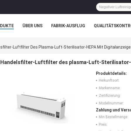
ODUKTE
ÜBER UNS
FABRIK-AUSFLUG
QUALITÄTSKONTR
N
FÄLLE
sfilter-Luftfilter Des Plasma-Luft-Sterilisator-HEPA Mit Digitalanzeig
Handelsfilter-Luftfilter des plasma-Luft-Sterilisator
Produktdetails:
Herkunftsort:
Markenname:
Zertifizierung:
Modellnummer:
Zahlung und Vers
Min Bestellmenge:
Preis: