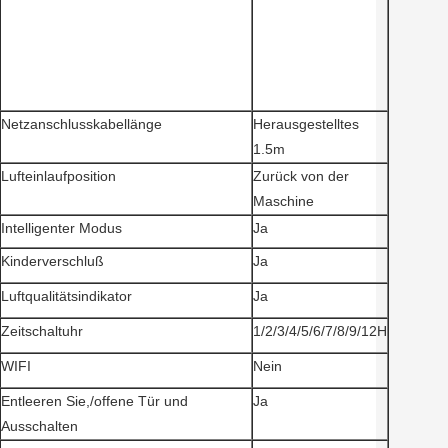
Netzanschlusskabellänge
Herausgestelltes
1.5m
Lufteinlaufposition
Zurück von der
Maschine
Intelligenter Modus
Ja
Kinderverschluß
Ja
Luftqualitätsindikator
Ja
Zeitschaltuhr
1/2/3/4/5/6/7/8/9/12H
WIFI
Nein
Entleeren Sie,/offene Tür und
Ja
Ausschalten