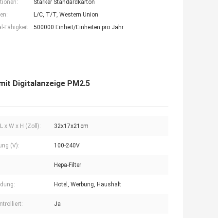
tionen:
Starker Standardkarton
en:
L/C, T/T, Western Union
-Fähigkeit:
500000 Einheit/Einheiten pro Jahr
 mit Digitalanzeige PM2.5
 x W x H (Zoll):
32x17x21cm
ng (V):
100-240V
Hepa-Filter
dung:
Hotel, Werbung, Haushalt
trolliert:
Ja