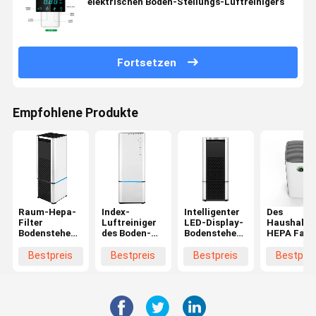
elektrischen Boden-Stellungs-Luftreinigers
Fortsetzen
Empfohlene Produkte
Raum-Hepa-
Index-
Intelligenter
Des
Filter
Luftreiniger
LED-Display-
Haushalts
Bodenstehender
des Boden-
Bodenstehender
HEPA Fans
Luftreiniger
stehender
Luftreiniger
Ausgangsd
Aktive
PM2.5,
Mini Portable
luftreinige
Bestpreis
Bestpreis
Bestpreis
Bestprei
Echtzeit-
UVluftreiniger
HEPA Home
beschleuni
Reinigung
für Hotel
Room
minimalen
Abdruck