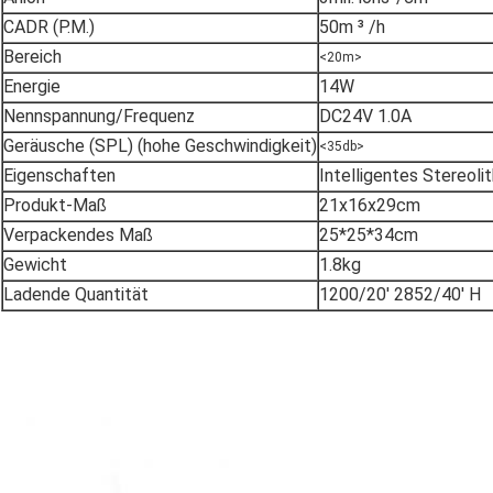
CADR (P.M.)
50m ³ /h
Bereich
<20m>
Energie
14W
Nennspannung/Frequenz
DC24V 1.0A
Geräusche (SPL) (hohe Geschwindigkeit)
<35db>
Eigenschaften
Intelligentes Stereol
Produkt-Maß
21x16x29cm
Verpackendes Maß
25*25*34cm
Gewicht
1.8kg
Ladende Quantität
1200/20' 2852/40' H