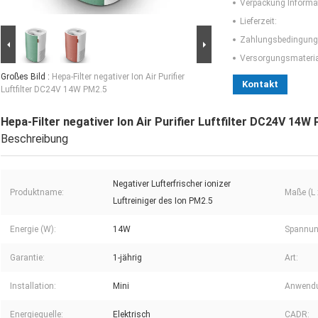
Verpackung Informa
Lieferzeit:
Zahlungsbedingung
Versorgungsmaterial
Großes Bild :
Hepa-Filter negativer Ion Air Purifier
Kontakt
Luftfilter DC24V 14W PM2.5
Hepa-Filter negativer Ion Air Purifier Luftfilter DC24V 14W
Beschreibung
Negativer Lufterfrischer ionizer
Produktname:
Maße (L 
Luftreiniger des Ion PM2.5
Energie (W):
14W
Spannun
Garantie:
1-jährig
Art:
Installation:
Mini
Anwend
Energiequelle:
Elektrisch
CADR: