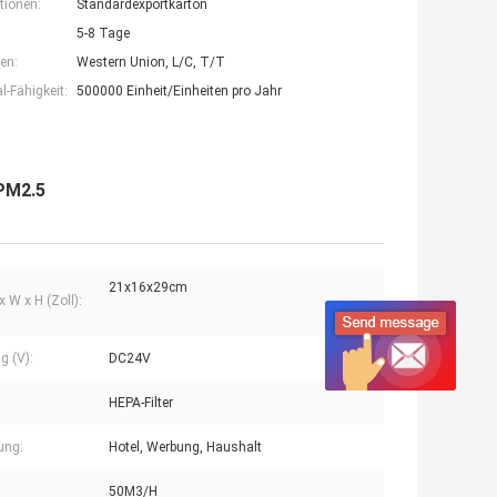
tionen:
Standardexportkarton
5-8 Tage
en:
Western Union, L/C, T/T
-Fähigkeit:
500000 Einheit/Einheiten pro Jahr
 PM2.5
21x16x29cm
x W x H (Zoll):
g (V):
DC24V
HEPA-Filter
ung:
Hotel, Werbung, Haushalt
50M3/H