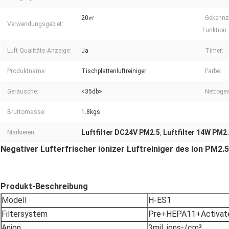
20㎡
Gekennz
Verwendungsgebiet:
Funktion:
Luft-Qualitäts-Anzeige:
Ja
Timer:
Produktname:
Tischplattenluftreiniger
Farbe:
Geräusche:
<35db>
Nettogew
Bruttomasse:
1.8kgs
Luftfilter DC24V PM2.5
Luftfilter 14W PM2
Markieren:
,
Negativer Lufterfrischer ionizer Luftreiniger des Ion PM2.5
Produkt-Beschreibung
Modell
H-ES1
Filtersystem
Pre+HEPA11+Activate
Anion
3mil. ions-/cm³