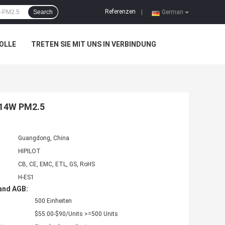
Referenzen
Search
|
German
OLLE
TRETEN SIE MIT UNS IN VERBINDUNG
V 14W PM2.5
Guangdong, China
HIPILOT
CB, CE, EMC, ETL, GS, RoHS
H-ES1
and AGB:
500 Einheiten
$55.00-$90/Units >=500 Units