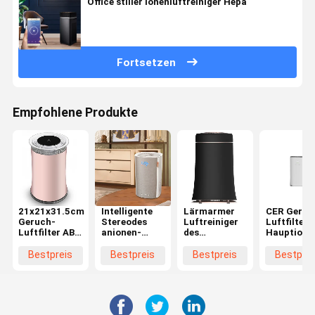
Office stiller Ionenluftreiniger Hepa
Fortsetzen
Empfohlene Produkte
21x21x31.5cm
Intelligente
Lärmarmer
CER Geruc
Geruch-
Stereodes
Luftreiniger
Luftfilter-
Luftfilter ABS
anionen-
des
Hauptionen
Material-
Luftreiniger-
Luftreiniger-
mit Wifi
Haupttischplattenluftreiniger
Raum-HEPA
Reiniger-
400m3/h
Bestpreis
Bestpreis
Bestpreis
Bestprei
Anzeige
Abbau-99,9%
CADR
Filter-des
für
Luftreiniger-
Badezimmer-
PM2.5
Gerüche