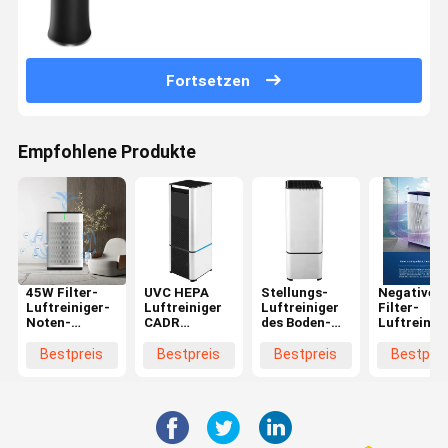
Fortsetzen
Empfohlene Produkte
45W Filter-
UVC HEPA
Stellungs-
Negativer
Luftreiniger-
Luftreiniger
Luftreiniger
Filter-
Noten-
CADR
des Boden-
Luftreinig
Steuerfernbedienung
300m3/H
35W für Büro
Anionen-
des
mit Filter-
Luftfilter 
Bestpreis
Bestpreis
Bestpreis
Bestprei
Ausgangshepa
Luft-
Ionhepa mi
Qualitäts-
Nachtlicht
Monitor H13
Timer
wahrem HEPA